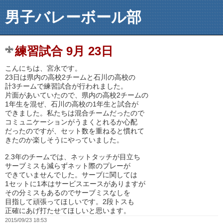
男子バレーボール部
練習試合 9月 23日
こんにちは、宮永です。
23日は県内の高校2チームと石川の高校の
計3チームで練習試合が行われました。
片面があいていたので、県内の高校2チームの
1年生を混ぜ、石川の高校の1年生と試合が
できました。私たちは混合チームだったので
コミュニケーションがうまくとれるか心配
だったのですが、セット数を重ねると慣れて
きたのか楽しそうにやっていました。
2.3年のチームでは、ネットタッチが目立ち
サーブミスも減らずネット際のプレーが
できていませんでした。サーブに関しては
1セットに1本はサービスエースがありますが
その分ミスもあるのでサーブミスなしを
目指して頑張ってほしいです。2段トスも
正確にあげ打たせてほしいと思います。
2015/09/23 18:53