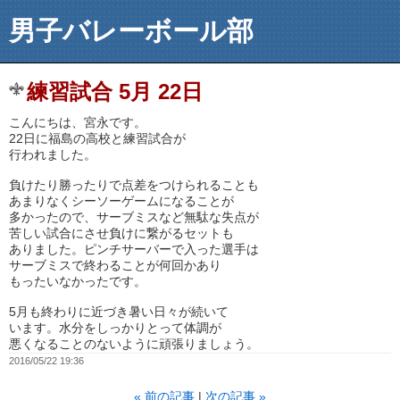
男子バレーボール部
練習試合 5月 22日
こんにちは、宮永です。
22日に福島の高校と練習試合が
行われました。
負けたり勝ったりで点差をつけられることも
あまりなくシーソーゲームになることが
多かったので、サーブミスなど無駄な失点が
苦しい試合にさせ負けに繋がるセットも
ありました。ピンチサーバーで入った選手は
サーブミスで終わることが何回かあり
もったいなかったです。
5月も終わりに近づき暑い日々が続いて
います。水分をしっかりとって体調が
悪くなることのないように頑張りましょう。
2016/05/22 19:36
«
前の記事
次の記事
»