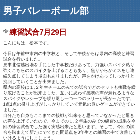
男子バレーボール部
練習試合7月29日
こんにちは、松本です。
今日は午前中市内の中学校と、そして午後からは県内の高校と練習
試合を行いました。
見事北信越出場を手にした中学校だけあって、力強いスパイク粘り
強くこちらのスパイクを上げることもあり、焦りからかミスをし連
続失点してしまう場面もありましたが、声をかけあってしっかりと
挽回していくことが出来ました。
県内の高校は１,２年生チームのみでの試合でどのセットも接戦を繰
り広げることが出来ました。互いに思わず感嘆の声が漏れるような
スパイクやレシーブを繰り返し一つ一つのラリーが長かったです。
1点1点の盛り上げがしっかりしていて元気の良いゲームができてい
ました。
自分たち自身もここまでの接戦が出来ると思っていなかったと驚き
の声を上げていたので、今までの１,２年生のみでの練習の成果を今
回の練習試合でした強く実感出来たと思います。そして、今回の試
合を踏まえて新たにでてきた問題点を3年生との練習の中で改善して
いけるようにしましょう。