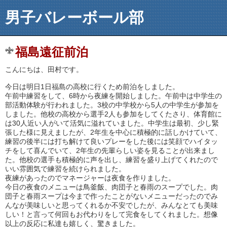
男子バレーボール部
福島遠征前泊
こんにちは、田村です。
今日は明日1日福島の高校に行くため前泊をしました。
午前中練習をして、6時から夜練を開始しました。午前中は中学生の
部活動体験が行われました。3校の中学校から5人の中学生が参加を
しました。他校の高校から選手2人も参加をしてくたさり、体育館に
は30人近い人がいて活気に溢れていました。中学生は最初、少し緊
張した様に見えましたが、2年生を中心に積極的に話しかけていて、
練習の後半には打ち解けて良いプレーをした後には笑顔でハイタッ
チをして喜んでいて、2年生の先輩らしい姿を見ることが出来まし
た。他校の選手も積極的に声を出し、練習を盛り上げてくれたので
いい雰囲気で練習を続けられました。
夜練があったのでマネージャーは夜食を作りました。
今日の夜食のメニューは鳥釜飯、肉団子と春雨のスープでした。肉
団子と春雨スープは今まで作ったことがないメニューだったのでみ
んなが美味しいと思ってくれるか不安でしたが、みんなとても美味
しい！と言って何回もお代わりをして完食をしてくれました。想像
以上の反応に私達も嬉しく、驚きました。