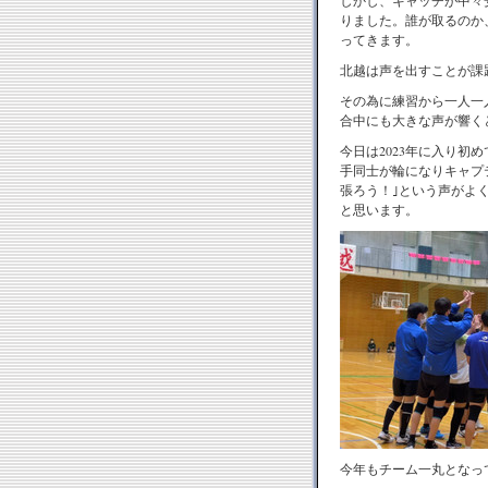
しかし、キャッチが中々
りました。誰が取るのか
ってきます。
北越は声を出すことが課
その為に練習から一人一
合中にも大きな声が響く
今日は
2023
年に入り初め
手同士が輪になりキャプ
張ろう！｣という声がよ
と思います。
今年もチーム一丸となっ