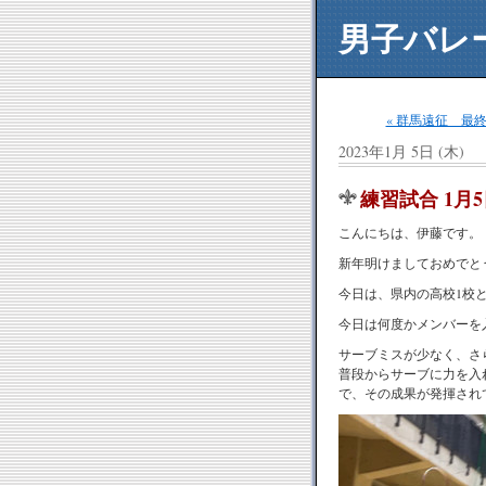
男子バレ
« 群馬遠征 最
2023年1月 5日 (木)
練習試合 1月
こんにちは、伊藤です。
新年明けましておめでと
今日は、県内の高校
1
校
今日は何度かメンバーを
サーブミスが少なく、さ
普段からサーブに力を入
で、その成果が発揮され