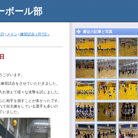
ーボール部
最近の記事と写真
終日
|
メイン
|
練習試合 1月7日 »
5日
うございます。
と練習試合をさせていただきました。
入れ替えて様々な攻撃を試しました。
らに相手を崩すことが多かったです。
れて自主練をしている選手も多いの
ていました。